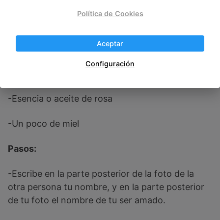
Política de Cookies
– Necesitarás una foto tuya y una de la persona
amada. Si es una foto en la que salís junto mejor,
Aceptar
y el proceso es igual.
Configuración
-Un bolígrafo o lápiz
-Esencia o aceite de rosa
-Un poco de miel
Pasos:
-Escribe en la parte posterior de la foto de la
otra persona tu nombre, y en la parte posterior
de tu foto el nombre de tu ser amado.