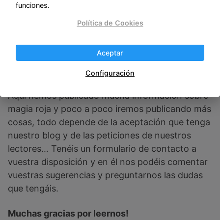
sufrimiento causan. Cada una de nosotras tiene
funciones.
conocimiento y experiencia en diferentes tipos
Política de Cookies
de magia y brujería así que es posible que
encuentres hechizos de diferentes tipos
Aceptar
dependiendo de quien de nosotras lo haya
compartido.
Configuración
Aquí hemos publicado mucha información sobre
magia roja y poco a poco iremos publicando más
cosas, todo depende de la aceptación que tenga
nuestro blog y de las peticiones de nuestros
lectores… Tenéis un formulario de contacto a
vuestra disposición y en él nos podéis comentar
vuestras sugerencias y preguntarnos las dudas
que tengáis.
Muchas gracias por leernos!