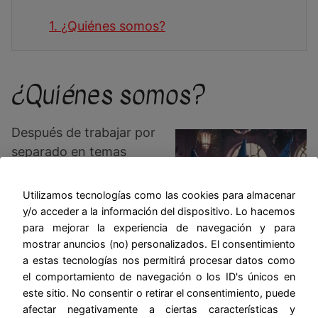
1.
¿Quiénes somos?
¿Quiénes somos?
Después de trabajar por
separado en temas
esotéricos, un grupo de
amigas brujas y yo
Utilizamos tecnologías como las cookies para almacenar
decidimos hacer un sitio
y/o acceder a la información del dispositivo. Lo hacemos
o blog sobre los amarres
para mejorar la experiencia de navegación y para
mostrar anuncios (no) personalizados. El consentimiento
y hechizos de amor por
a estas tecnologías nos permitirá procesar datos como
ser algo que todo el
el comportamiento de navegación o los ID's únicos en
mundo nos acaba preguntando y que de verdad,
este sitio. No consentir o retirar el consentimiento, puede
los asuntos del corazón, son los que al final, más
afectar negativamente a ciertas características y