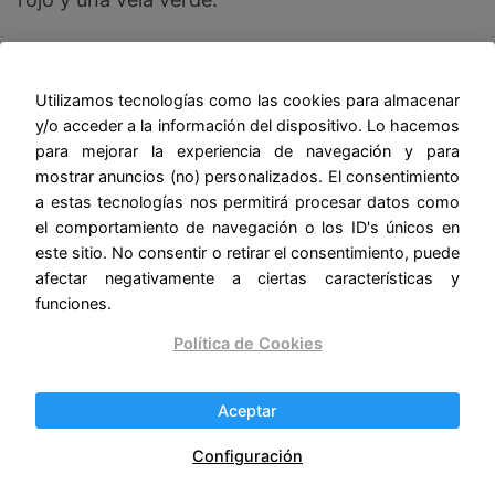
Pasos:
Coloca las monedas en el centro del
paño rojo, formando un círculo. Enciende la vela
Utilizamos tecnologías como las cookies para almacenar
verde y colócala en el centro del círculo de
y/o acceder a la información del dispositivo. Lo hacemos
monedas. Mientras la vela arde, visualiza un
para mejorar la experiencia de navegación y para
entorno laboral estable y favorable. Envuelve las
mostrar anuncios (no) personalizados. El consentimiento
a estas tecnologías nos permitirá procesar datos como
monedas en el paño rojo y guárdalas en un lugar
el comportamiento de navegación o los ID's únicos en
seguro como un amuleto de estabilidad.
este sitio. No consentir o retirar el consentimiento, puede
afectar negativamente a ciertas características y
Variante:
funciones.
Política de Cookies
Una variante de este tipo de amarres para
empleo es que puedes utilizar monedas que
hayas conseguido que te diera tu propio jefe con
Aceptar
sus manos. Por ejemplo, le pides cambio para la
Configuración
máquina de café y utilizas esas monedas para el