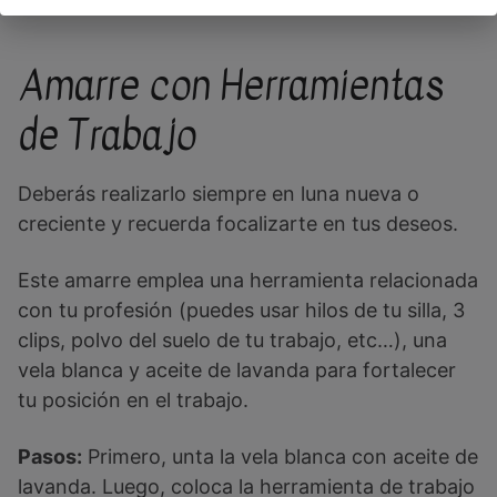
hechizo.
Amarre con Herramientas
de Trabajo
Deberás realizarlo siempre en luna nueva o
creciente y recuerda focalizarte en tus deseos.
Este amarre emplea una herramienta relacionada
con tu profesión (puedes usar hilos de tu silla, 3
clips, polvo del suelo de tu trabajo, etc…), una
vela blanca y aceite de lavanda para fortalecer
tu posición en el trabajo.
Pasos:
Primero, unta la vela blanca con aceite de
lavanda. Luego, coloca la herramienta de trabajo